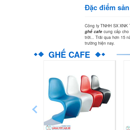
Đặc điểm sả
Công ty TNHH SX XNK Tha
ghế cafe
cung cấp cho N
trời... Trãi qua hơn 15
trường hiện nay.
GHẾ CAFE