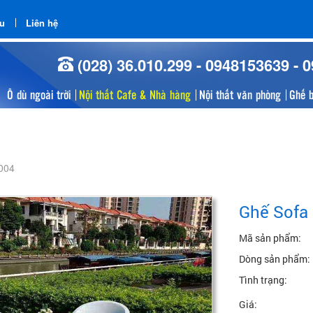
ểu
Liên hệ
(028) 36.010.299 - 0948153639 - 
Ô dù ngoài trời
Nội thất Cafe & Nhà hàng
Nội thất văn phòng
Ghế 
004
Ghế Sofa
Mã sản phẩm:
Dòng sản phẩm:
Tình trạng:
Giá: