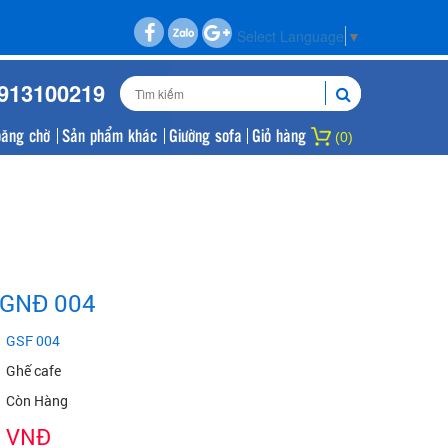
Select Language
▼
0913100219
băng chờ
Sản phẩm khác
Giường sofa
Giỏ hàng
(0)
 GNĐ 004
GSF 004
Ghế cafe
Còn Hàng
VNĐ