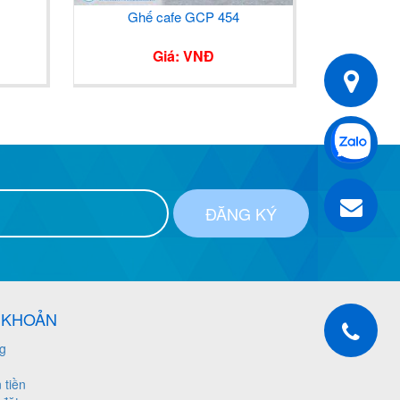
Ghế cafe GCP 454
Ghế sắ
Giá: VNĐ
ĐĂNG KÝ
U KHOẢN
ng
 tiền