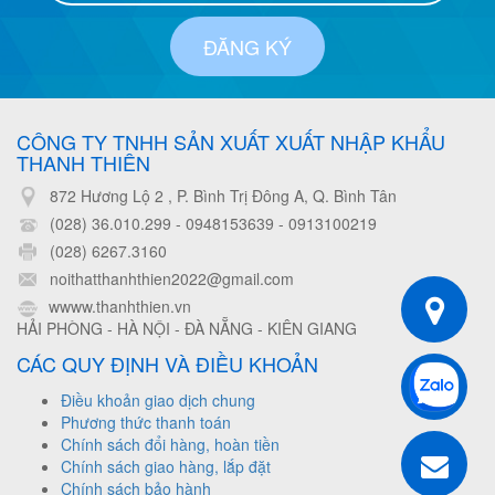
ĐĂNG KÝ
CÔNG TY TNHH SẢN XUẤT XUẤT NHẬP KHẨU
THANH THIÊN
872 Hương Lộ 2 , P. Bình Trị Đông A, Q. Bình Tân
(028) 36.010.299 - 0948153639
-
0913100219
(028) 6267.3160
noithatthanhthien2022@gmail.com
wwww.thanhthien.vn
HẢI PHÒNG - HÀ NỘI - ĐÀ NẴNG - KIÊN GIANG
CÁC QUY ĐỊNH VÀ ĐIỀU KHOẢN
Điều khoản giao dịch chung
Phương thức thanh toán
Chính sách đổi hàng, hoàn tiền
Chính sách giao hàng, lắp đặt
Chính sách bảo hành