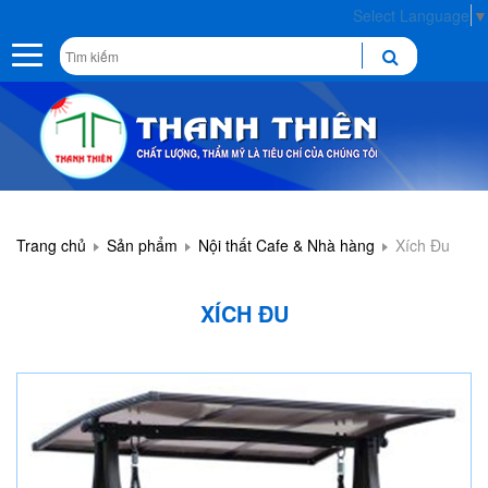
Select Language
▼
Toggle
navigation
Trang chủ
Sản phẩm
Nội thất Cafe & Nhà hàng
Xích Đu
XÍCH ĐU