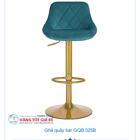
Ghế quầy bar GQB 025B