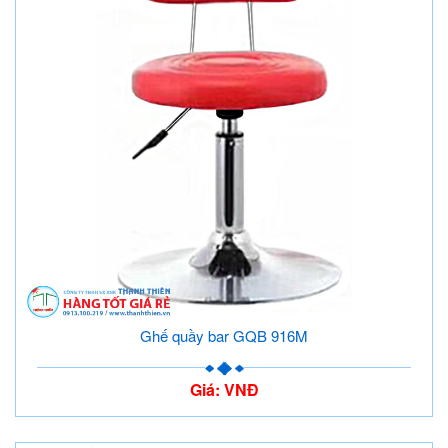
Ghế quầy bar GQB 916M
Giá: VNĐ