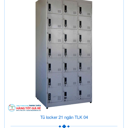
Tủ locker 21 ngăn TLK 04