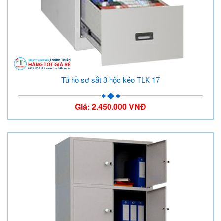
Tủ hồ sơ sắt 3 hộc kéo TLK 17
Giá: 2.450.000 VNĐ