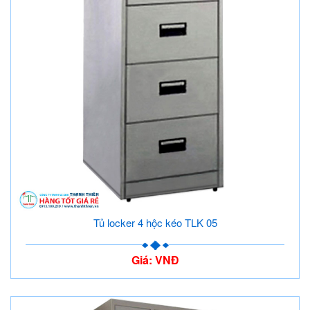
Tủ locker 4 hộc kéo TLK 05
Giá: VNĐ