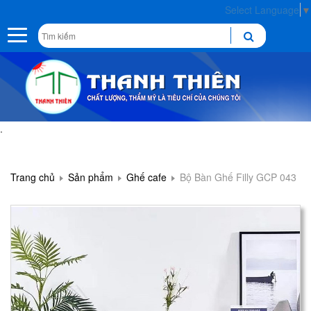
Select Language
▼
Toggle
navigation
.
Trang chủ
Sản phẩm
Ghế cafe
Bộ Bàn Ghế Filly GCP 043