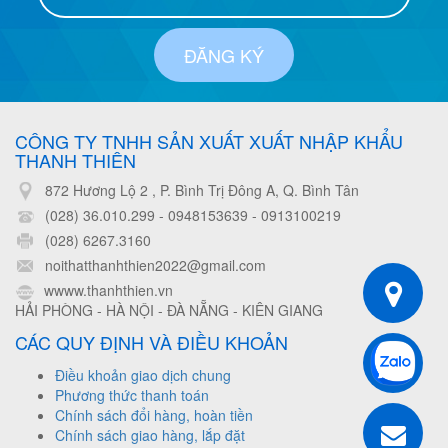
ĐĂNG KÝ
CÔNG TY TNHH SẢN XUẤT XUẤT NHẬP KHẨU
THANH THIÊN
872 Hương Lộ 2 , P. Bình Trị Đông A, Q. Bình Tân
(028) 36.010.299 - 0948153639
-
0913100219
(028) 6267.3160
noithatthanhthien2022@gmail.com
wwww.thanhthien.vn
HẢI PHÒNG - HÀ NỘI - ĐÀ NẴNG - KIÊN GIANG
CÁC QUY ĐỊNH VÀ ĐIỀU KHOẢN
Điều khoản giao dịch chung
Phương thức thanh toán
Chính sách đổi hàng, hoàn tiền
Chính sách giao hàng, lắp đặt