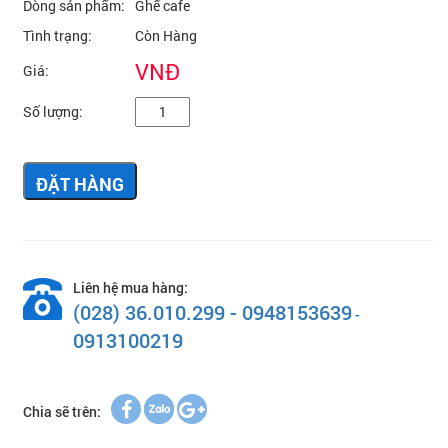
Dòng sản phẩm:
Ghế cafe
Tình trạng:
Còn Hàng
VNĐ
Giá:
Số lượng:
ĐẶT HÀNG
Liên hệ mua hàng:
(028) 36.010.299 - 0948153639
-
0913100219
Chia sẽ trên: