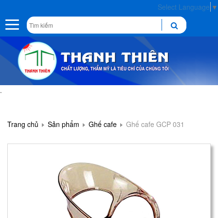
Select Language
▼
Toggle
navigation
.
Trang chủ
Sản phẩm
Ghế cafe
Ghế cafe GCP 031