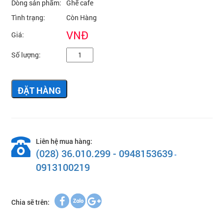
Dòng sản phẩm:
Ghế cafe
Tình trạng:
Còn Hàng
VNĐ
Giá:
Số lượng:
ĐẶT HÀNG
Liên hệ mua hàng:
(028) 36.010.299 - 0948153639
-
0913100219
Chia sẽ trên: