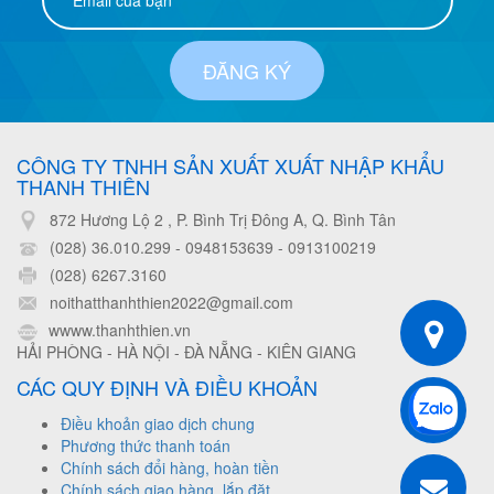
ĐĂNG KÝ
CÔNG TY TNHH SẢN XUẤT XUẤT NHẬP KHẨU
THANH THIÊN
872 Hương Lộ 2 , P. Bình Trị Đông A, Q. Bình Tân
(028) 36.010.299 - 0948153639
-
0913100219
(028) 6267.3160
noithatthanhthien2022@gmail.com
wwww.thanhthien.vn
HẢI PHÒNG - HÀ NỘI - ĐÀ NẴNG - KIÊN GIANG
CÁC QUY ĐỊNH VÀ ĐIỀU KHOẢN
Điều khoản giao dịch chung
Phương thức thanh toán
Chính sách đổi hàng, hoàn tiền
Chính sách giao hàng, lắp đặt