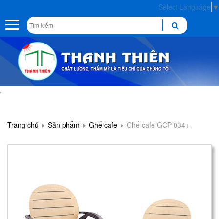
Select Language
▼
Toggle
navigation
.
Trang chủ
Sản phẩm
Ghế cafe
Ghế cafe GCP 034+