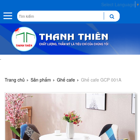
Select Language
▼
Toggle
navigation
.
Trang chủ
Sản phẩm
Ghế cafe
Ghế cafe GCP 001A