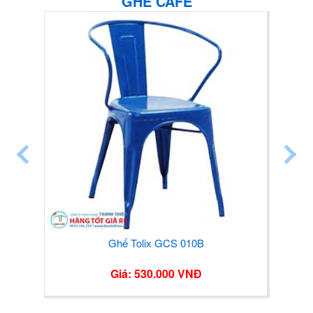
GHẾ CAFE
Ghế Tolix GCS 010B
Ghế Toli
Giá: 530.000 VNĐ
Giá: 53