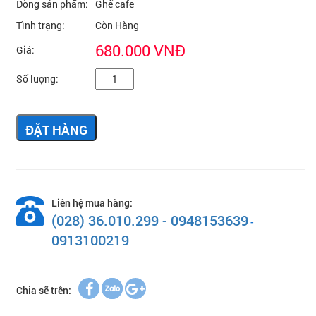
Dòng sản phẩm:
Ghế cafe
Tình trạng:
Còn Hàng
680.000 VNĐ
Giá:
Số lượng:
ĐẶT HÀNG
Liên hệ mua hàng:
(028) 36.010.299 - 0948153639
-
0913100219
Chia sẽ trên: