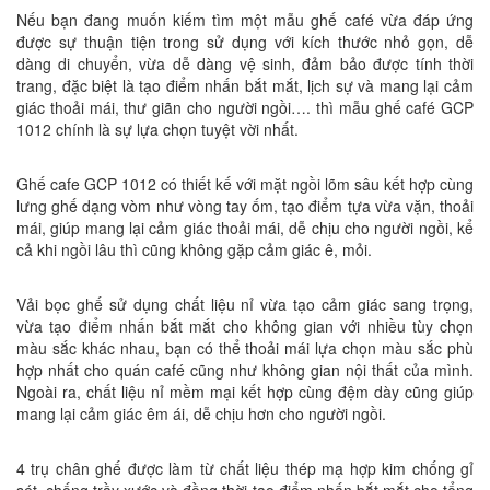
Nếu bạn đang muốn kiếm tìm một mẫu ghế café vừa đáp ứng
được sự thuận tiện trong sử dụng với kích thước nhỏ gọn, dễ
dàng di chuyển, vừa dễ dàng vệ sinh, đảm bảo được tính thời
trang, đặc biệt là tạo điểm nhấn bắt mắt, lịch sự và mang lại cảm
giác thoải mái, thư giãn cho người ngồi…. thì mẫu ghế café GCP
1012 chính là sự lựa chọn tuyệt vời nhất.
Ghế cafe GCP 1012 có thiết kế với mặt ngồi lõm sâu kết hợp cùng
lưng ghế dạng vòm như vòng tay ốm, tạo điểm tựa vừa vặn, thoải
mái, giúp mang lại cảm giác thoải mái, dễ chịu cho người ngồi, kể
cả khi ngồi lâu thì cũng không gặp cảm giác ê, mỏi.
Vải bọc ghế sử dụng chất liệu nỉ vừa tạo cảm giác sang trọng,
vừa tạo điểm nhấn bắt mắt cho không gian với nhiều tùy chọn
màu sắc khác nhau, bạn có thể thoải mái lựa chọn màu sắc phù
hợp nhất cho quán café cũng như không gian nội thất của mình.
Ngoài ra, chất liệu nỉ mềm mại kết hợp cùng đệm dày cũng giúp
mang lại cảm giác êm ái, dễ chịu hơn cho người ngồi.
4 trụ chân ghế được làm từ chất liệu thép mạ hợp kim chống gỉ