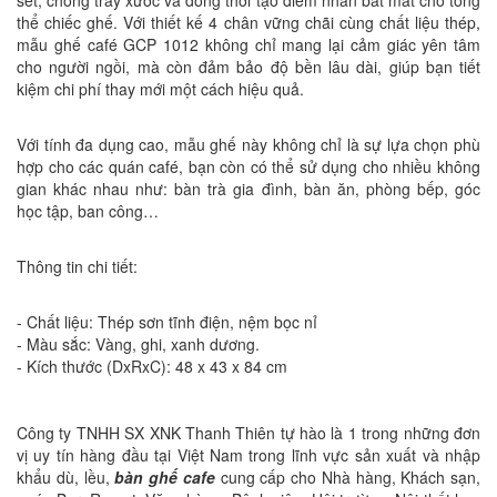
sét, chống trầy xước và đồng thời tạo điểm nhấn bắt mắt cho tổng
thể chiếc ghế. Với thiết kế 4 chân vững chãi cùng chất liệu thép,
mẫu ghế café GCP 1012 không chỉ mang lại cảm giác yên tâm
cho người ngồi, mà còn đảm bảo độ bền lâu dài, giúp bạn tiết
kiệm chi phí thay mới một cách hiệu quả.
Với tính đa dụng cao, mẫu ghế này không chỉ là sự lựa chọn phù
hợp cho các quán café, bạn còn có thể sử dụng cho nhiều không
gian khác nhau như: bàn trà gia đình, bàn ăn, phòng bếp, góc
học tập, ban công…
Thông tin chi tiết:
- Chất liệu: Thép sơn tĩnh điện, nệm bọc nỉ
- Màu sắc: Vàng, ghi, xanh dương.
- Kích thước (DxRxC): 48 x 43 x 84 cm
Công ty TNHH SX XNK Thanh Thiên tự hào là 1 trong những đơn
vị uy tín hàng đầu tại Việt Nam trong lĩnh vực sản xuất và nhập
khẩu dù, lều,
bàn ghế cafe
cung cấp cho Nhà hàng, Khách sạn,