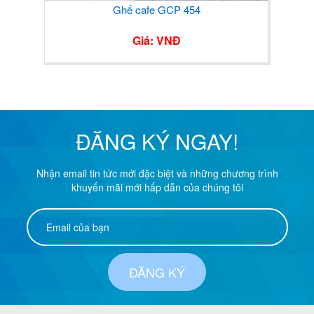
 454
Ghế sắt mặt đá GCS 056
Đ
Giá: VNĐ
ĐĂNG KÝ NGAY!
Nhận email tin tức mới đặc biệt và những chương trình
khuyến mãi mới hấp dẫn của chúng tôi
ĐĂNG KÝ