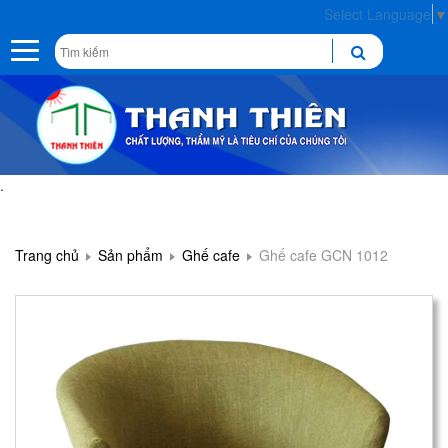
Select Language
▼
Toggle
navigation
.
Trang chủ
Sản phẩm
Ghế cafe
Ghế cafe GCN 1012