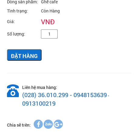
Dòng sản phẩm:
Ghế cafe
Tình trạng:
Còn Hàng
VNĐ
Giá:
Số lượng:
ĐẶT HÀNG
Liên hệ mua hàng:
(028) 36.010.299 - 0948153639
-
0913100219
Chia sẽ trên: