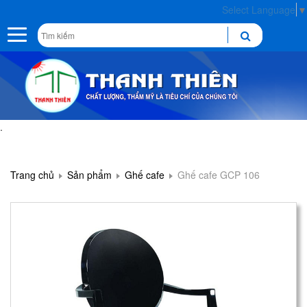
Select Language
▼
Toggle
navigation
.
Trang chủ
Sản phẩm
Ghế cafe
Ghế cafe GCP 106