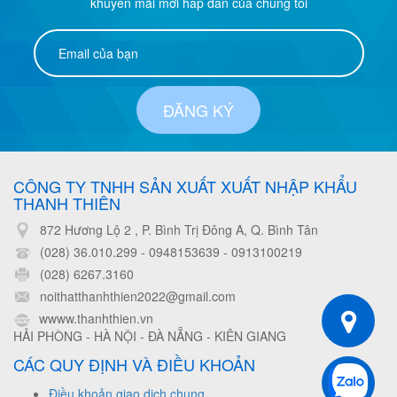
khuyến mãi mới hấp dẫn của chúng tôi
ĐĂNG KÝ
CÔNG TY TNHH SẢN XUẤT XUẤT NHẬP KHẨU
THANH THIÊN
872 Hương Lộ 2 , P. Bình Trị Đông A, Q. Bình Tân
(028) 36.010.299 - 0948153639
-
0913100219
(028) 6267.3160
noithatthanhthien2022@gmail.com
wwww.thanhthien.vn
HẢI PHÒNG - HÀ NỘI - ĐÀ NẴNG - KIÊN GIANG
CÁC QUY ĐỊNH VÀ ĐIỀU KHOẢN
Điều khoản giao dịch chung