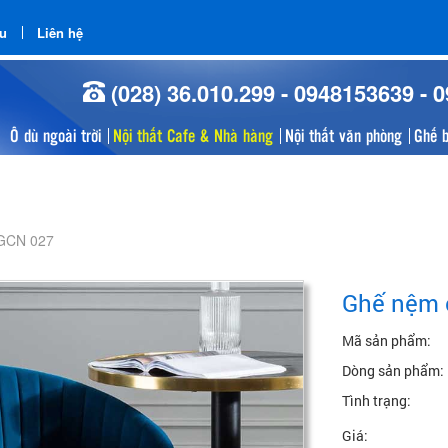
ểu
Liên hệ
(028) 36.010.299 - 0948153639 - 
Ô dù ngoài trời
Nội thất Cafe & Nhà hàng
Nội thất văn phòng
Ghế 
 GCN 027
Ghế nệm 
Mã sản phẩm:
Dòng sản phẩm:
Tình trạng:
Giá: