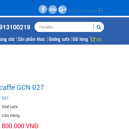
Select Language
▼
0913100219
băng chờ
Sản phẩm khác
Giường sofa
Giỏ hàng
(0)
caffe GCN 027
027
Ghế cafe
Còn Hàng
800.000 VNĐ