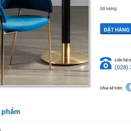
Số lượng:
ĐẶT HÀNG
Liên hệ 
(028)
Chia sẽ trên:
n phẩm
n