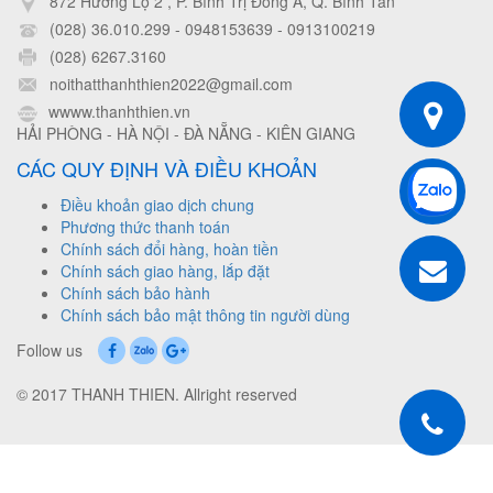
872 Hương Lộ 2 , P. Bình Trị Đông A, Q. Bình Tân
(028) 36.010.299 - 0948153639
-
0913100219
(028) 6267.3160
noithatthanhthien2022@gmail.com
wwww.thanhthien.vn
HẢI PHÒNG - HÀ NỘI - ĐÀ NẴNG - KIÊN GIANG
CÁC QUY ĐỊNH VÀ ĐIỀU KHOẢN
Điều khoản giao dịch chung
Phương thức thanh toán
Chính sách đổi hàng, hoàn tiền
Chính sách giao hàng, lắp đặt
Chính sách bảo hành
Chính sách bảo mật thông tin người dùng
Follow us
© 2017 THANH THIEN. Allright reserved