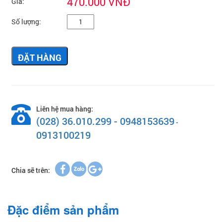
470.000 VNĐ
Giá:
Số lượng:
ĐẶT HÀNG
Liên hệ mua hàng:
(028) 36.010.299 - 0948153639
-
0913100219
Chia sẽ trên:
Đặc điểm sản phẩm