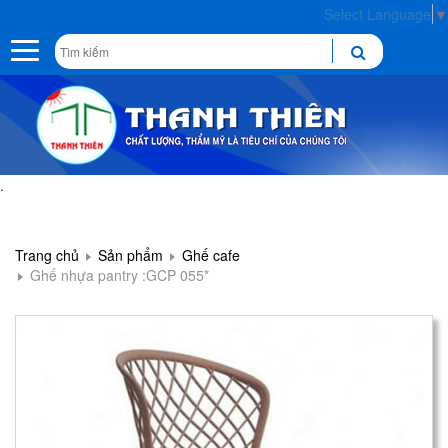
Select Language
▼
Toggle
navigation
.
Trang chủ
Sản phẩm
Ghế cafe
Ghế nhựa pantry :GCP 055*