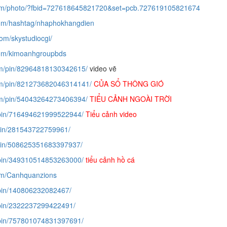
com/photo/?fbid=727618645821720&set=pcb.727619105821674
com/hashtag/nhaphokhangdien
om/skystudiocgi/
com/kimoanhgroupbds
com/pin/82964818130342615/
video vẽ
com/pin/821273682046314141/
CỦA SỔ THÔNG GIÓ
com/pin/54043264273406394/
TIỂU CẢNH NGOÀI TRỜI
p/pin/716494621999522944/
Tiểu cảnh video
m/pin/281543722759961/
m/pin/508625351683397937/
p/pin/349310514853263000/
tiểu cảnh hồ cá
om/Canhquanzions
p/pin/140806232082467/
p/pin/2322237299422491/
p/pin/757801074831397691/