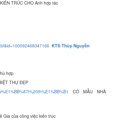
KIẾN TRÚC CHO Anh hợp tác
xbl&id=100092468347166
KTS Thùy Nguyễn
phù hợp
BIỆT THỰ ĐẸP
%20bi%E1%BB%87t%20th%E1%BB%B1
CÓ MẪU NHÀ
 Gia của công việc kiến trúc