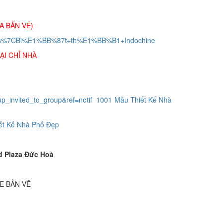
A BẢN VẼ)
jects%7CBi%E1%BB%87t+th%E1%BB%B1+Indochine
ẠI CHỈ NHÀ
_invited_to_group&ref=notif
1001 Mẫu Thiết Kế Nhà
ết Kế Nhà Phố Đẹp
d Plaza Đức Hoà
E BẢN VẼ