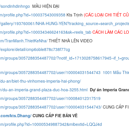
t/sondinhdinhngo
MẦU HIỆN ĐẠI
om/profile.php?id=100037543009358
Kts Trịnh
(CÁC LOẠI CHI TIẾT CỦ
net/gallery/193760061/NHA-HUNG-YEN?tracking_source=search_pro
om/profile.php?id=100034346624163&sk=reels_tab
CÁCH LÀM CÁC LO
com/TranManh.ThietKeNha/
THIẾT NHÀ LÊN VIDEO
s/explore/detail/cmp6oble878c738f77cg
com/groups/3057288354487702/?notif_id=1713028758617945¬if_t=group
.com/groups/3057288354487702/user/100004031544743
1001 Mẫu Thi
m/du-an/biet-thu-vinhomes-imperia-hai-phong/
an/du-an-imperia-grand-plaza-duc-hoa-3255.html
Dự án Imperia Gran
.com/groups/3057288354487702/user/100084012317519
com/groups/3057288354487702/user/100004031544743/
CUNG CẤP FI
.com/kts.Dhang/
CUNG CẤP FIE BẢN VẼ
com/profile.php?id=100005349887342&mibextid=LQQJ4d