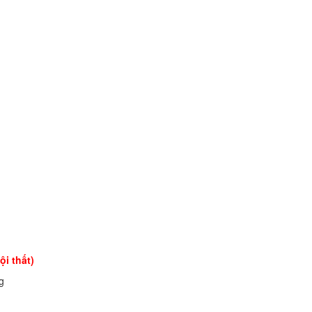
ội thất)
ng