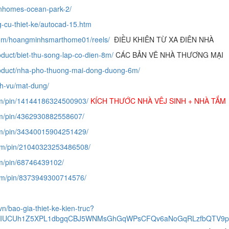
inhomes-ocean-park-2/
g-cu-thiet-ke/autocad-15.htm
com/hoangminhsmarthome01/reels/
ĐIỀU KHIÊN TỪ XA ĐIÊN NHÀ
oduct/biet-thu-song-lap-co-dien-8m/
CÁC BẢN VẼ NHÀ THƯƠNG MẠI
roduct/nha-pho-thuong-mai-dong-duong-6m/
ch-vu/mat-dung/
com/pin/14144186324500903/
KÍCH THƯỚC NHÀ VÊJ SINH + NHÀ TẮM
com/pin/4362930882558607/
com/pin/34340015904251429/
com/pin/21040323253486508/
om/pin/68746439102/
com/pin/8373949300714576/
vn/bao-gia-thiet-ke-kien-truc?
PsrIUCUh1Z5XPL1dbgqCBJ5WNMsGhGqWPsCFQv6aNoGqRLzfbQTV9pT