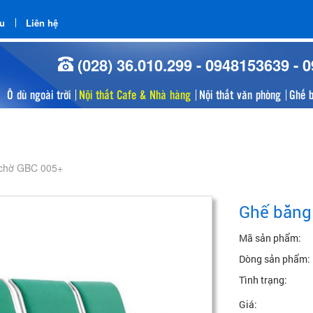
ểu
Liên hệ
(028) 36.010.299 - 0948153639 - 
Ô dù ngoài trời
Nội thất Cafe & Nhà hàng
Nội thất văn phòng
Ghế 
chờ GBC 005+
Ghế băng
Mã sản phẩm:
Dòng sản phẩm:
Tình trạng:
Giá: