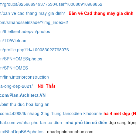
com/groups/625666949377530/user/100080910986852
m/ban-ve-cad-thang-may-gia-dinh/
Bản vẽ Cad thang máy gia đình
com/siinahosseinzade/?img_index=2
om/thietkenhadepvn/photos
om/TDAVietnam
om/profile.php?id=100083022768076
com/SPNHOMES/photos
.com/SPNHOMES
/finn.interiorconstruction
nha-ong-dep-2021/
Nôi Thất
com/Plan.Architect.VN
/biet-thu-duc-hoa-long-an
m.com/44288/tk-nhaog-3tag-1lung-tancodien-kihdoanh/
hà 4 mét đẹp (N
phat.com.vn/nha-pho-tan-co-dien
nhà phố tân cổ điển
đẹp sang trọ
com/NhaDepBAP/photos
nhadepbinhanphuc.com