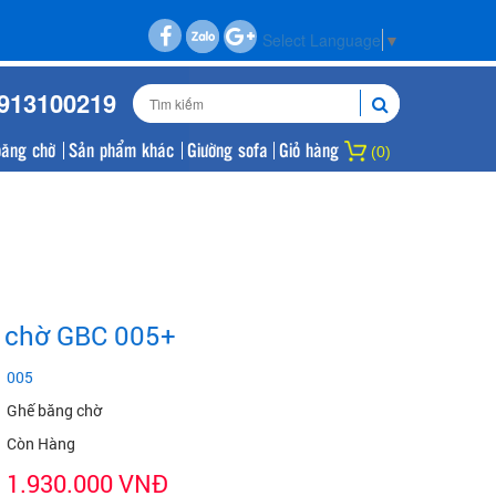
Select Language
▼
0913100219
băng chờ
Sản phẩm khác
Giường sofa
Giỏ hàng
(0)
 chờ GBC 005+
005
Ghế băng chờ
Còn Hàng
1.930.000 VNĐ