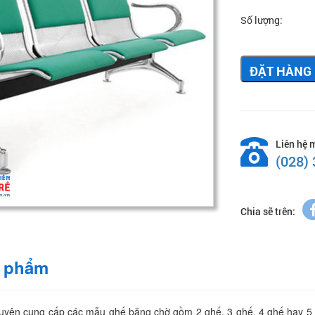
Số lượng:
ĐẶT HÀNG
Liên hệ 
(028)
Chia sẽ trên:
n phẩm
uyên cung cấp các mẫu ghế băng chờ gồm 2 ghế, 3 ghế, 4 ghế hay 5 g