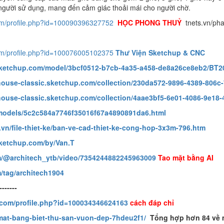
người sử dụng, mang đến cảm giác thoải mái cho người chờ.
om/profile.php?id=100090396327752
HỌC PHONG THUỶ
tnets.vn/p
om/profile.php?id=100076005102375
Thư Viện Sketchup & CNC
sketchup.com/model/3bcf0512-b7cb-4a35-a458-de8a26ce8eb2/B
ouse-classic.sketchup.com/collection/230da572-9896-4389-806c
ouse-classic.sketchup.com/collection/4aae3bf5-6e01-4086-9e18-
-models/5c2c584a7746f35016f67a4890891da6.html
e.vn/file-thiet-ke/ban-ve-cad-thiet-ke-cong-hop-3x3m-796.htm
sketchup.com/by/Van.T
m/@architech_ytb/video/7354244882245963009
Tao mặt bằng AI
m/tag/architech1904
-------
.com/profile.php?id=100034346624163
cách đáp chỉ
mat-bang-biet-thu-san-vuon-dep-7hdeu2f1/
Tổng hợp hơn 84 về 