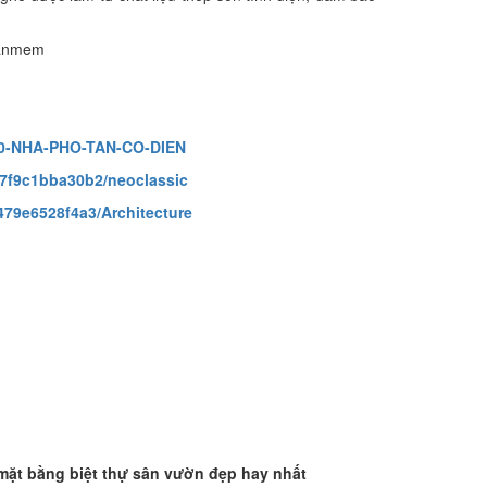
hanmem
T20-NHA-PHO-TAN-CO-DIEN
-7f9c1bba30b2/neoclassic
479e6528f4a3/Architecture
mặt bằng biệt thự sân vườn đẹp hay nhất