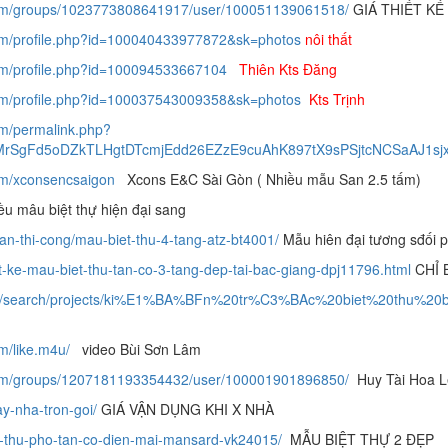
com/groups/1023773808641917/user/100051139061518/
GIÁ THIẾT KẾ 
om/profile.php?id=100040433977872&sk=photos
nôi thất
om/profile.php?id=100094533667104
Thiên Kts Đăng
om/profile.php?id=100037543009358&sk=photos
Kts Trịnh
om/permalink.php?
7uMrSgFd5oDZkTLHgtDTcmjEdd26EZzE9cuAhK897tX9sPSjtcNCSaAJ1sj
om/xconsencsaigon
Xcons E&C Sài Gòn ( Nhiều mẫu San 2.5 tấm)
ều mâu biệt thự hiện đại sang
-an-thi-cong/mau-biet-thu-4-tang-atz-bt4001/
Mẫu hiên đại tương sđối 
iet-ke-mau-biet-thu-tan-co-3-tang-dep-tai-bac-giang-dpj11796.html
CHỈ 
.net/search/projects/ki%E1%BA%BFn%20tr%C3%BAc%20biet%20thu
m/like.m4u/
video Bùi Sơn Lâm
com/groups/1207181193354432/user/100001901896850/
Huy Tài Hoa Lê
y-nha-tron-goi/
GIÁ VẬN DỤNG KHI X NHÀ
et-thu-pho-tan-co-dien-mai-mansard-vk24015/
MẪU BIỆT THỰ 2 ĐẸP