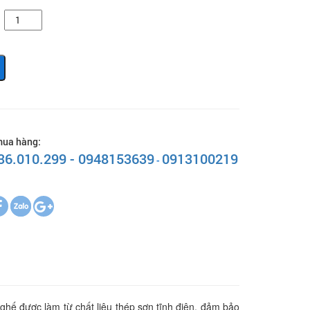
mua hàng:
 36.010.299 - 0948153639
0913100219
-
hế được làm từ chất liệu thép sơn tĩnh điện, đảm bảo